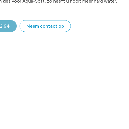
en kies voor Aqua-Soft, zo heeft u nooit meer hard water.
32 94
Neem contact op