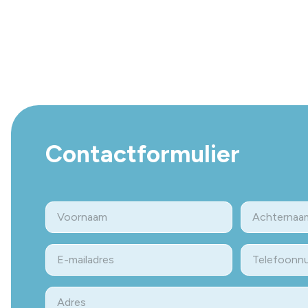
Contactformulier
Naam
Eerste
Last
E-
Telefoon
mailadres
Adres