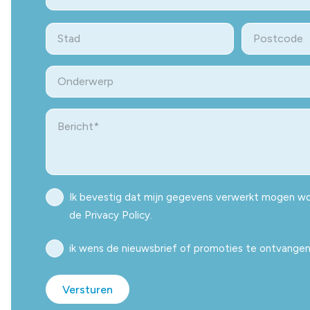
Street
Address
Stad
ZIP
Onderwerp
/
Postal
Bericht
Code
Privacy
Ik bevestig dat mijn gegevens verwerkt mogen wo
Policy
de Privacy Policy.
Nieuwsbrief
ik wens de nieuwsbrief of promoties te ontvangen 