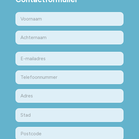
Naam
Eerste
Last
E-
mailadres
Telefoon
Adres
Street
Address
Stad