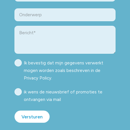
ZIP
Onderwerp
/
Postal
Code
Bericht
Privacy
Ik bevestig dat mijn gegevens verwerkt
Policy
mogen worden zoals beschreven in de
Privacy Policy.
Nieuwsbrief
ik wens de nieuwsbrief of promoties te
ontvangen via mail