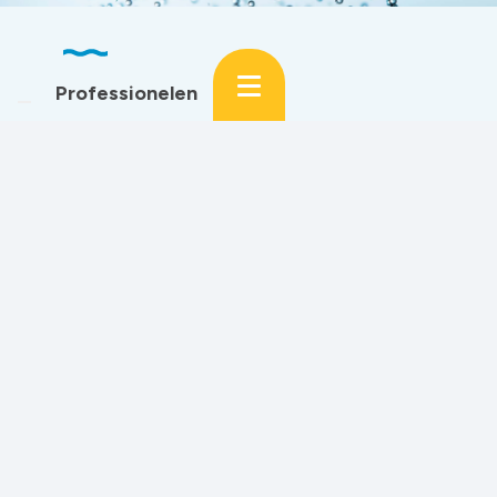
Professionelen
Oplossingen voor uw bedrijf
Waterverzachters
Ontijzering
Regenwaterbehandeling
Sectoren
Horeca
Overheid