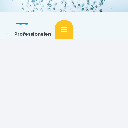
Professionelen
Oplossingen voor uw bedrijf
Waterverzachters
Ontijzering
Regenwaterbehandeling
Sectoren
Horeca