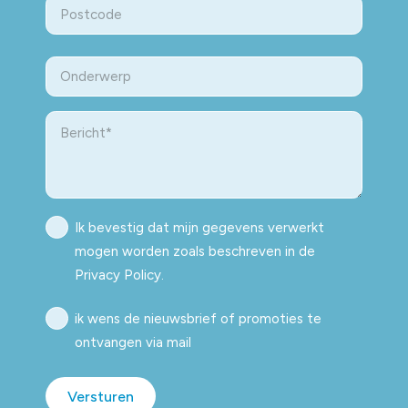
ZIP
Onderwerp
/
Postal
Code
Bericht
Privacy
Ik bevestig dat mijn gegevens verwerkt
Policy
mogen worden zoals beschreven in de
Privacy Policy.
Nieuwsbrief
ik wens de nieuwsbrief of promoties te
ontvangen via mail